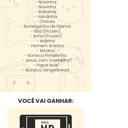
- Noivinha

- Noivinho

- Bailarina

- Vandinha

- Chaves

- Bonequinha de Pijama

- Elsa (Frozen)

- Anna (Frozen)

- Anjinha

- Homem Aranha

- Moana

- Boneca Pinheirinho

- Jesus com Ovelhinha

- Papai Noel

- Boneca Gingerbread

- Boneca Coelhinha

- Masha (Masha e o Urso)

- Homem de Ferro

- Batman

- Capitão América

- Bombeiro

VOCÊ VAI GANHAR:
- Tiana (Princesa e o Sapo)

- Sullivan (Monstros S.A.)

- Bu (Monstros S.A.)

- Múmia

- Frankenstein
