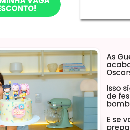
 MINHA VAGA
ESCONTO!
As Gu
acaba
Oscar
Isso s
de fe
bomba
E se v
prepa