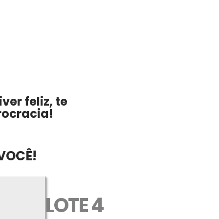
er feliz, te
rocracia!
VOCÊ!
LOTE 4