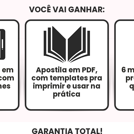
VOCÊ VAI GANHAR:
s em
Apostila em PDF,
6 m
 com
com templates pra
pr
hes
imprimir e usar na
q
prática
GARANTIA TOTAL!