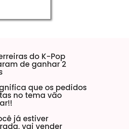
erreiras do K-Pop
ram de ganhar 2
s
ignifica que os pedidos
stas no tema vão
r!!
ocê já estiver
rada, vai vender