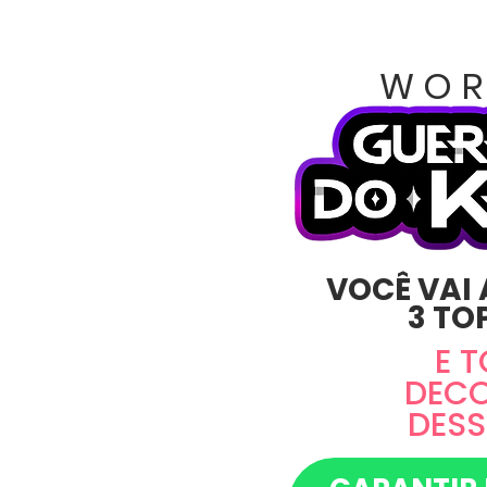
WOR
VOCÊ VAI
3 TO
E 
DEC
DESS