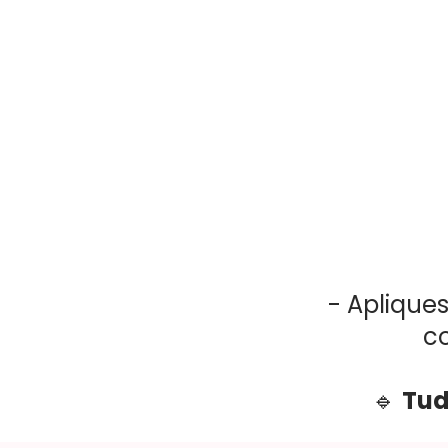
- Apliques
c
🔹
Tud