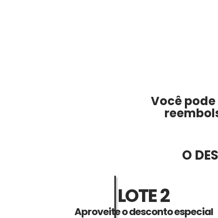
Você pode t
reembols
O DE
LOTE 2
Aproveite o desconto especial