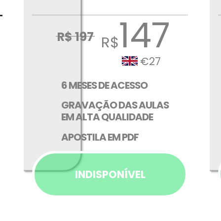
147
R$ 197
R$
€27
6 MESES DE ACESSO
GRAVAÇÃO DAS AULAS
EM ALTA QUALIDADE
APOSTILA EM PDF
INDISPONÍVEL