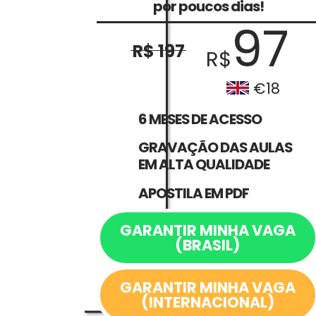
por poucos dias!
97
R$ 197
R$
€18
6 MESES DE ACESSO
GRAVAÇÃO DAS AULAS
EM ALTA QUALIDADE
APOSTILA EM PDF
GARANTIR MINHA VAGA
(BRASIL)
GARANTIR MINHA VAGA
(INTERNACIONAL)