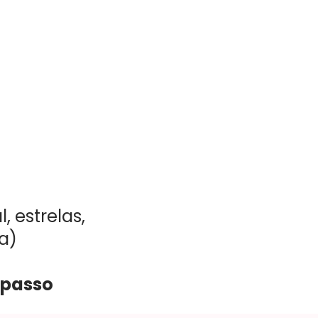
, estrelas,
a)
 passo