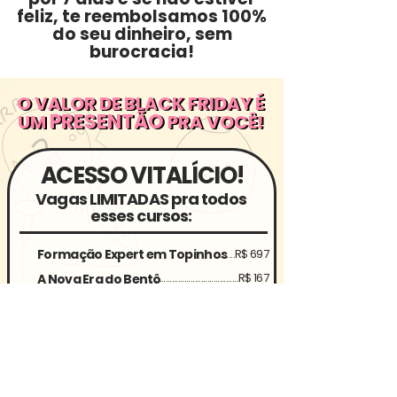
feliz, te reembolsamos 100%
do seu dinheiro, sem
burocracia!
O VALOR DE BLACK FRIDAY É
O VALOR DE BLACK FRIDAY É
PRESENTÃO
PRESENTÃO
UM
PRA VOCÊ!
UM
PRA VOCÊ!
ACESSO VITALÍCIO!
Vagas LIMITADAS pra todos
esses cursos:
Formação Expert em Topinhos
..........R$ 697
...........................................R$ 167
A Nova Era do Bentô
Expert em Pasta Americana
..................R$ 997
Topinhos Minimalistas Pocket
...............R$ 97
Meu Projeto Criativo
............................................R$ 117
Cake Pops Personalizados
..........................R$ 97